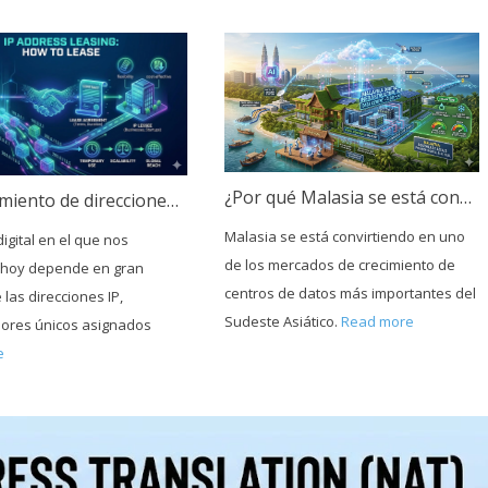
¿Por qué Malasia se está convirtiendo en un centro neurálgico para la infraestructura de nube e IA?
Arrendamiento de direcciones IP: Cómo arrendar direcciones IP
Malasia se está convirtiendo en uno
igital en el que nos
de los mercados de crecimiento de
hoy depende en gran
centros de datos más importantes del
las direcciones IP,
Sudeste Asiático.
Read more
adores únicos asignados
e