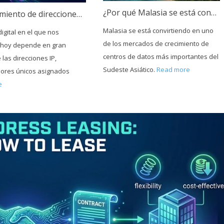
¿Por qué Malasia se está convirtiendo en un centro neurálgico para la infraestructura de nube e IA?
Arrendamiento de direcciones IP: Cómo arrendar direcciones IP
Malasia se está convirtiendo en uno
igital en el que nos
de los mercados de crecimiento de
hoy depende en gran
centros de datos más importantes del
las direcciones IP,
Sudeste Asiático.
Read more
adores únicos asignados
e