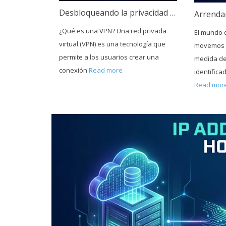
Desbloqueando la privacidad digital con una red privada virtual (VPN)
¿Qué es una VPN? Una red privada
El mundo d
virtual (VPN) es una tecnología que
movemos 
permite a los usuarios crear una
medida de 
conexión
Read more
identific
Read mor