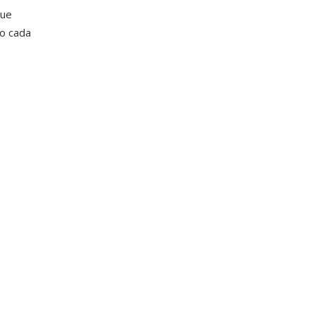
gue
do cada