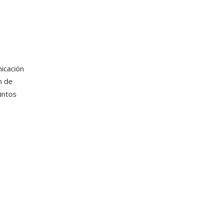
nicación
n de
intos