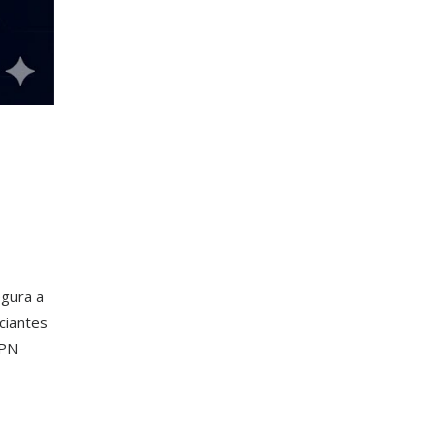
egura a
nciantes
VPN