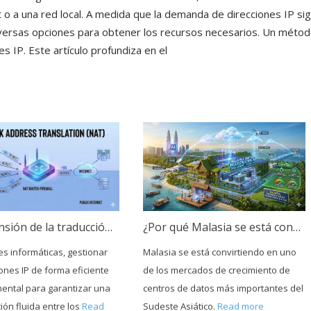
t o a una red local. A medida que la demanda de direcciones IP si
versas opciones para obtener los recursos necesarios. Un méto
 IP. Este artículo profundiza en el
¿Por qué Malasia se está convirtiendo en un centro neurálgico para la infraestructura de nube e IA?
Comprensión de la traducción de direcciones de red (NAT)
Malasia se está convirtiendo en uno
es informáticas, gestionar
de los mercados de crecimiento de
iones IP de forma eficiente
centros de datos más importantes del
ental para garantizar una
Sudeste Asiático.
Read more
ón fluida entre los
Read