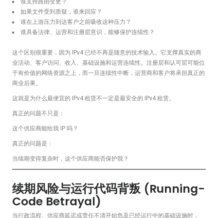
谁支持路由变更？
如果文件受到质疑，谁来回应？
谁在上游压力到达客户之前吸收这种压力？
谁具备法律、运营和注册层意识，能够保护连续性？
这个区别很重要，因为 IPv4 已经不再是随意的技术输入。它支撑真实的商
业活动、客户访问、收入、基础设施和运营连续性。注册层和认可层可能位
于有价值的网络资源之上，而一旦连续性中断，运营商和客户将承担真正的
商业后果。
这就是为什么最便宜的 IPv4 租赁不一定是最安全的 IPv4 租赁。
真正的问题不只是：
这个供应商能给我 IP 吗？
真正的问题是：
当续期变得复杂时，这个供应商能否保护我？
续期风险与运行代码背叛 (Running-
Code Betrayal)
当行政流程、供应商延迟或责任不清开始危及已经运行中的基础设施时，