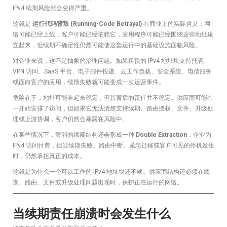
IPv4 续期风险就会变得严重。
这就是
运行代码背叛 (Running-Code Betrayal)
在商业上的实际含义：网
络可能已经上线，客户可能已经依赖它，应用程序可能已经围绕这些地址建
立起来，但续期不确定性仍然可能使这套运行中的基础设施面临风险。
对企业来说，这不是抽象的治理问题。如果租赁的 IPv4 地址块支持托管、
VPN 访问、SaaS 平台、电子邮件投递、云工作负载、安全系统、电信服务
或面向客户的应用，续期失败就可能变成一次运营事件。
危险在于，地址可能看起来稳定，但其背后的责任并不稳定。供应商可能在
一开始安排了访问，但如果它无法清楚支持续期、路由授权、文件、升级处
理或上游协调，客户仍然会暴露在风险中。
在某些情况下，薄弱的续期结构还会形成一种
Double Extraction
：企业为
IPv4 访问付费，但当续期失败、路由中断、紧急迁移或客户可见的停机发生
时，仍然承担真正的成本。
这就是为什么一个可以工作的 IPv4 地址块还不够。供应商结构还必须在续
期、路由、文件或升级处理问题出现时，保护正在运行的网络。
当续期责任崩溃时会发生什么