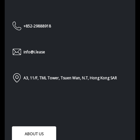
+852-29888918
info@i.lease
A3, 11/F, TML Tower, Tsuen Wan, N.T, Hong Kong SAR
ABOUT US