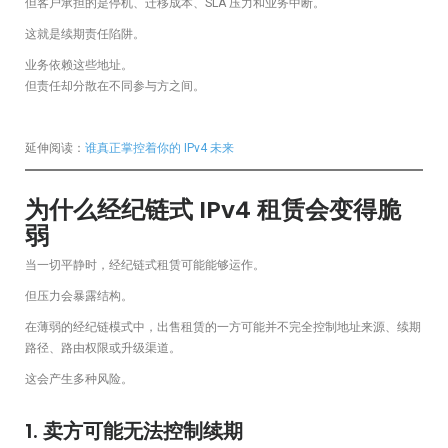
但客户承担的是停机、迁移成本、SLA 压力和业务中断。
这就是续期责任陷阱。
业务依赖这些地址。
但责任却分散在不同参与方之间。
延伸阅读：
谁真正掌控着你的 IPv4 未来
为什么经纪链式 IPv4 租赁会变得脆
弱
当一切平静时，经纪链式租赁可能能够运作。
但压力会暴露结构。
在薄弱的经纪链模式中，出售租赁的一方可能并不完全控制地址来源、续期
路径、路由权限或升级渠道。
这会产生多种风险。
1. 卖方可能无法控制续期