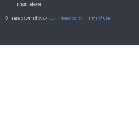
Press Release
© I.lease powered by
LARUS
|
Privacy policy
|
Terms of Use