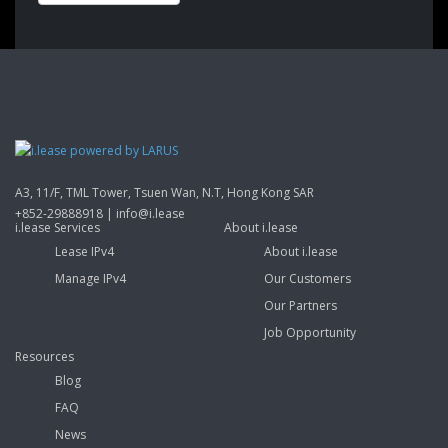
A3, 11/F, TML Tower, Tsuen Wan, N.T, Hong Kong SAR
+852-29888918 | info@i.lease
i.lease Services
About i.lease
Lease IPv4
About i.lease
Manage IPv4
Our Customers
Our Partners
Job Opportunity
Resources
Blog
FAQ
News