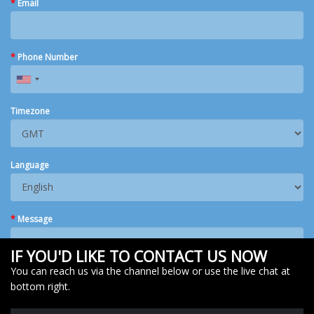
*
Email
*
Phone Number
Timezone
Language
*
Message
IF YOU'D LIKE TO CONTACT US NOW
You can reach us via the channel below or use the live chat at
bottom right.
SUBMIT