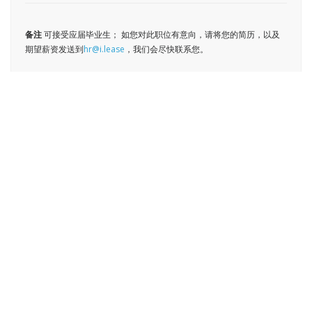
备注
可接受应届毕业生； 如您对此职位有意向，请将您的简历，以及
期望薪资发送到
hr@i.lease
，我们会尽快联系您。
业务拓展主任
采购代表
公关
网络工程师
人力资源主管
运营经理
财务