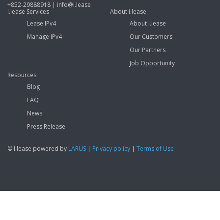
+852-29888918 | info@i.lease
i.lease Services
About i.lease
Lease IPv4
About i.lease
Manage IPv4
Our Customers
Our Partners
Job Opportunity
Resources
Blog
FAQ
News
Press Release
© I.lease powered by
LARUS
|
Privacy policy
|
Terms of Use