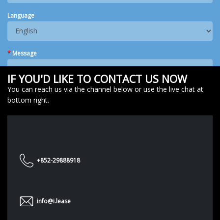
Language
*
Message
IF YOU'D LIKE TO CONTACT US NOW
You can reach us via the channel below or use the live chat at
bottom right.
SUBMIT
+852-29888918
info@i.lease