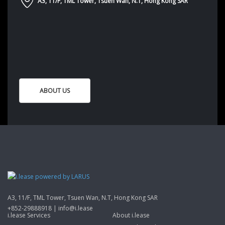
A3, 11/F, TML Tower, Tsuen Wan, N.T, Hong Kong SAR
ABOUT US
A3, 11/F, TML Tower, Tsuen Wan, N.T, Hong Kong SAR
+852-29888918 | info@i.lease
i.lease Services
About i.lease