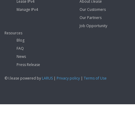
Lease IPv4
About i.lease
Manage IPv4
Our Customers
Our Partners
Job Opportunity
Resources
Blog
FAQ
News
Press Release
© I.lease powered by
LARUS
|
Privacy policy
|
Terms of Use