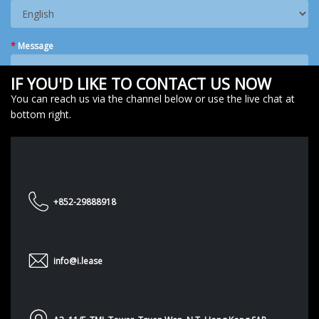
*
Message
IF YOU'D LIKE TO CONTACT US NOW
You can reach us via the channel below or use the live chat at
bottom right.
SUBMIT
+852-29888918
info@i.lease