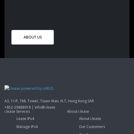
ABOUT US
A3, 11/F, TML Tower, Tsuen Wan, N.T, Hong Kong SAR
+852-29888918 | info@i.lease
i.lease Services
About i.lease
Lease IPv4
About i.lease
Manage IPv4
Our Customers