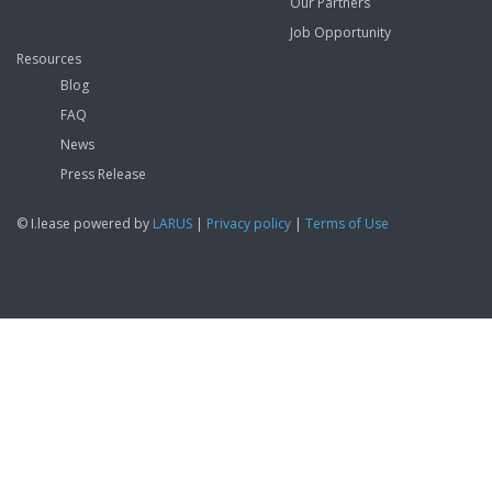
Our Partners
Job Opportunity
Resources
Blog
FAQ
News
Press Release
© I.lease powered by
LARUS
|
Privacy policy
|
Terms of Use