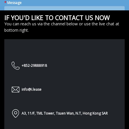
*
Message
IF YOU'D LIKE TO CONTACT US NOW
You can reach us via the channel below or use the live chat at
bottom right.
SUBMIT
+852-29888918
info@i.lease
A3, 11/F, TML Tower, Tsuen Wan, N.T, Hong Kong SAR