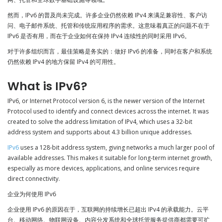
然而，IPv6 的普及尚未完成。许多企业仍然依赖 IPv4 来满足兼容性、客户访
问、电子邮件系统、托管和传统应用程序的需求。这意味着真正的问题不在于
IPv6 是否有用，而在于企业如何在保持 IPv4 连续性的同时采用 IPv6。
对于许多组织而言，最佳策略是务实的：做好 IPv6 的准备，同时在客户和系统
仍然依赖 IPv4 的地方保留 IPv4 的可用性。
What is IPv6?
IPv6, or Internet Protocol version 6, is the newer version of the Internet
Protocol used to identify and connect devices across the internet. It was
created to solve the address limitation of IPv4, which uses a 32-bit
address system and supports about 4.3 billion unique addresses.
IPv6
uses a 128-bit address system, giving networks a much larger pool of
available addresses. This makes it suitable for long-term internet growth,
especially as more devices, applications, and online services require
direct connectivity.
企业为何使用 IPv6
企业使用 IPv6 的原因在于，互联网的持续增长已超出 IPv4 的承载能力。云平
台、移动网络、物联网设备、内容分发系统和全球托管服务提供商都需要可扩